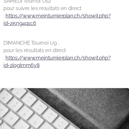
SAMEDI Tournoi U12
pour suivre les résultats en direct
:
https://www.meinturnierplan.ch/showit.php?
id=2j5ng4q1c6
DIMANCHE Tournoi U9 :
pour les résultats en direct
:
https://www.meinturnierplan.ch/showit.php?
id=2l9glmm6y8